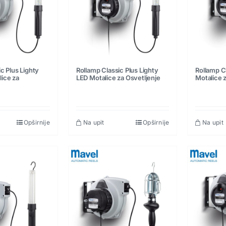
c Plus Lighty
Rollamp Classic Plus Lighty
Rollamp C
ice za
LED Motalice za Osvetljenje
Motalice 
Opširnije
Na upit
Opširnije
Na upit