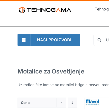
Skip
Tehno
to
content
Search
NAŠI PROIZVODI
for:
Motalice za Osvetljenje
Uz radioničke lampe na motalici briga o rasveti rad
Cena