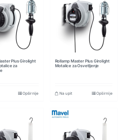
ster Plus Girolight
Rollamp Master Plus Girolight
talice za
Motalice za Osvetljenje
je
Opširnije
Na upit
Opširnije