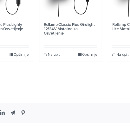
c Plus Lighty
Rollamp Classic Plus Girolight
Rollamp Cl
za Osvetljenje
12/24V Motalice za
Lite Motal
Osvetljenje
Opširnije
Na upit
Opširnije
Na upit