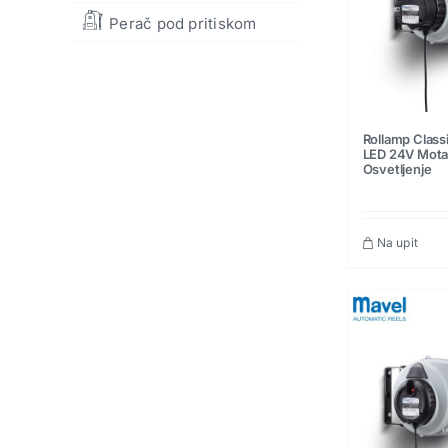
Perač pod pritiskom
Rollamp Classi
LED 24V Motal
Osvetljenje
Na upit