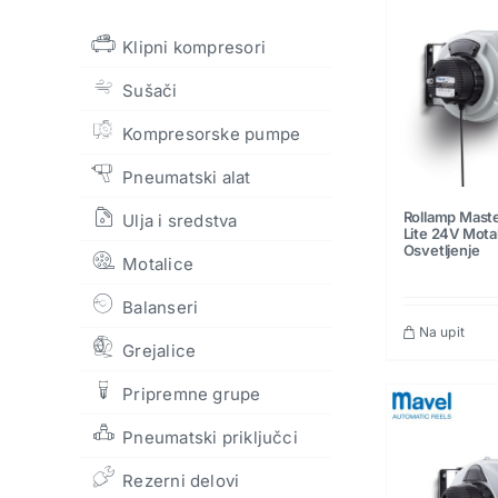
Klipni kompresori
Sušači
Kompresorske pumpe
Pneumatski alat
Rollamp Maste
Ulja i sredstva
Lite 24V Motal
Osvetljenje
Motalice
Balanseri
Na upit
Grejalice
Pripremne grupe
Pneumatski priključci
Rezerni delovi