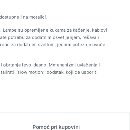
ostupne i na motalici.
jim. Lampe su opremljene kukama za kačenje, kablovi
mate potrebu za dodatnim osvetljenjem, rešava i
i potrebe za dodatnim svetlom, jednim potezom uvuče
 i obrtanje levo-desno. Mmehanizmi uvlačenja i
lirati ’’slow motion’’ dodatak, koji će usporiti
Pomoć pri kupovini