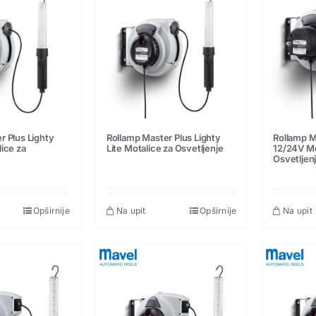
r Plus Lighty
Rollamp Master Plus Lighty
Rollamp Ma
ice za
Lite Motalice za Osvetljenje
12/24V Mo
Osvetljen
Opširnije
Na upit
Opširnije
Na upit