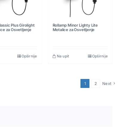
assic Plus Girolight
Rollamp Minor Lighty Lite
ice za Osvetljenje
Motalice za Osvetljenje
Opširnije
Na upit
Opširnije
1
2
Next