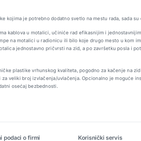
ke kojima je potrebno dodatno svetlo na mestu rada, sada su d
nama kablova u motalici, učiniće rad efikasnijim i jednostavni
mpe na motalici u radionicu ili bilo koje drugo mesto u kom i
e motalica jednostavno pričvrsti na zid, a po završetku posla 
ičke plastike vrhunskog kvaliteta, pogodno za kačenje na zid
za veliki broj izvlačenja/uvlačenja. Opcionalno je moguće insta
datni osećaj bezbednosti.
 podaci o firmi
Korisnički servis