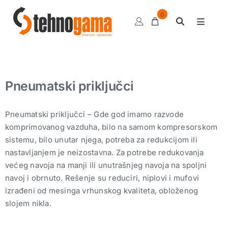
Skip
0
to
Toggle
content
Navigat
Klipni kompresori
Sušači
Pneumatski priključci
Kompresorske pumpe
Pneumatski alat
Pneumatski priključci – Gde god imamo razvode
komprimovanog vazduha, bilo na samom kompresorskom
Ulja i sredstva
sistemu, bilo unutar njega, potreba za redukcijom ili
nastavljanjem je neizostavna. Za potrebe redukovanja
Motalice
većeg navoja na manji ili unutrašnjeg navoja na spoljni
Balanseri
navoj i obrnuto. Rešenje su reduciri, niplovi i mufovi
izrađeni od mesinga vrhunskog kvaliteta, obloženog
Grejalice
slojem nikla.
Pripremne grupe