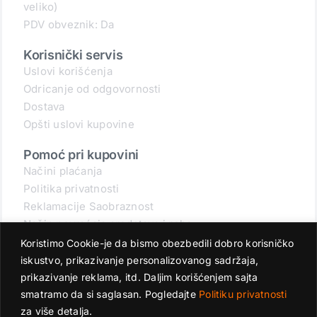
veliko)
PDV obveznik: Da
Korisnički servis
Uslovi korišćenja
Odricanje od odgovornosti
Dostava
Opšti uslovi kupovine
Pomoć pri kupovini
Načini plaćanja
Politika privatnosti
Reklamacije Saobraznost
Način povraćaja sredstava i robe
Povraćaj robe
Koristimo Cookie-je da bismo obezbedili dobro korisničko
Zaštita podataka
iskustvo, prikazivanje personalizovanog sadržaja,
Specifikacije i rokovi
prikazivanje reklama, itd. Daljim korišćenjem sajta
smatramo da si saglasan. Pogledajte
Politiku privatnosti
za više detalja.