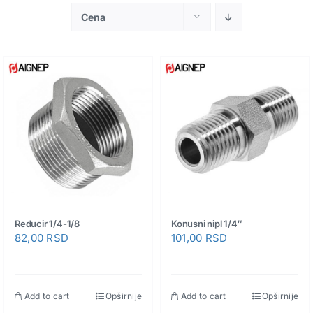
Pneumatski priključci
Cena
Rezerni delovi
Reducir 1/4-1/8
Konusni nipl 1/4″
82,00
RSD
101,00
RSD
Add to cart
Opširnije
Add to cart
Opširnije