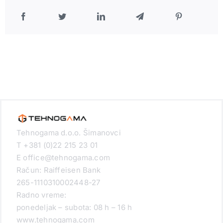
Tehnogama d.o.o. Šimanovci
T +381 (0)22 215 23 01
E office@tehnogama.com
Račun: Raiffeisen Bank
265-1110310002448-27
Radno vreme:
ponedeljak – subota: 08 h – 16 h
www.tehnogama.com