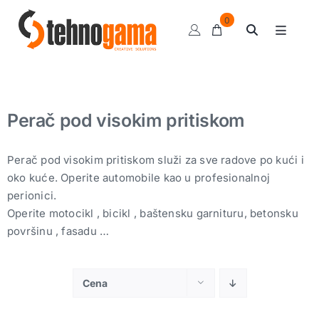
Skip
0
to
Toggle
content
Navigat
Klipni kompresori
Sušači
Perač pod visokim pritiskom
Kompresorske pumpe
Pneumatski alat
Perač pod visokim pritiskom služi za sve radove po kući i
oko kuće. Operite automobile kao u profesionalnoj
Ulja i sredstva
perionici.
Operite motocikl , bicikl , baštensku garnituru, betonsku
Motalice
površinu , fasadu …
Balanseri
Grejalice
Cena
Pripremne grupe