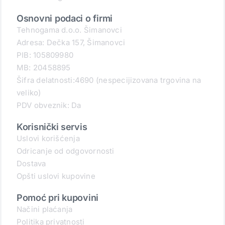
Osnovni podaci o firmi
Tehnogama d.o.o. Šimanovci
Adresa: Dečka 157, Šimanovci
PIB: 105809980
MB: 20458895
Šifra delatnosti:4690 (nespecijizovana trgovina na
veliko)
PDV obveznik: Da
Korisnički servis
Uslovi korišćenja
Odricanje od odgovornosti
Dostava
Opšti uslovi kupovine
Pomoć pri kupovini
Načini plaćanja
Politika privatnosti