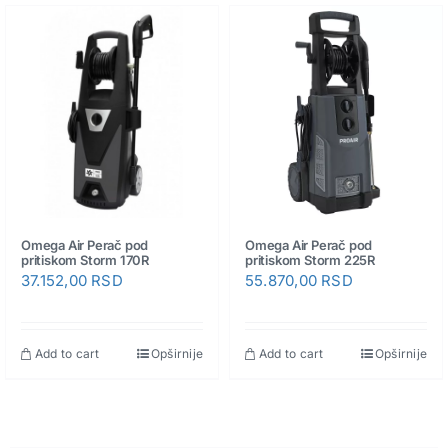
Pneumatski priključci
Rezerni delovi
Omega Air Perač pod
Omega Air Perač pod
pritiskom Storm 170R
pritiskom Storm 225R
37.152,00
RSD
55.870,00
RSD
Add to cart
Opširnije
Add to cart
Opširnije