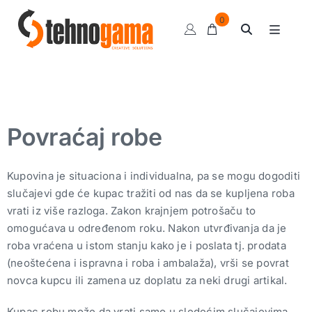
Skip
0
to
Toggle
content
Navigat
Klipni kompresori
Sušači
Kompresorske pumpe
Povraćaj robe
Pneumatski alat
Kupovina je situaciona i individualna, pa se mogu dogoditi
Ulja i sredstva
slučajevi gde će kupac tražiti od nas da se kupljena roba
Motalice
vrati iz više razloga. Zakon krajnjem potrošaču to
omogućava u određenom roku. Nakon utvrđivanja da je
Balanseri
roba vraćena u istom stanju kako je i poslata tj. prodata
(neoštećena i ispravna i roba i ambalaža), vrši se povrat
Grejalice
novca kupcu ili zamena uz doplatu za neki drugi artikal.
Pripremne grupe
Kupac robu može da vrati samo u sledećim slučajevima