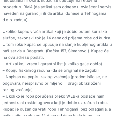
nedostatka ili kvara, kupac se upućuje na redovnu
proceduru RMA (da artikal sam odnese u ovlašćeni servis
naveden na garanciji ili da artikal donese u Tehnogama
d.o.o. radnju).
Ukoliko kupac vraća artikal koji je dobio putem kurirske
službe, zakonski rok je 14 dana od prijema robe od kurira.
U tom roku kupac se upućuje na slanje kupljenog artikla u
naš servis u Beogradu (Dečka 157, Šimanovci). Kupac će
na ovu adresu poslati:
– Artikal koji vraća i garantni list (ukoliko ga je dobio)
– Kopiju fiskalnog računa (da se original ne zagubi)
– Napisan na papiru razlog vraćanja (predomislio se, ne
odgovara, neispravno primljeno ili drugi obrazloženi
razlog vraćanja)
– Ukoliko je roba poručena preko WEB-a poslaće nam i
jednostrani raskid ugovora koji je dobio uz račun i robu.
Kupac je dužan da vrati robu Tehnogami, bez odlaganja, a
najkasnije u roku od 14 dana od dana kada je poslao