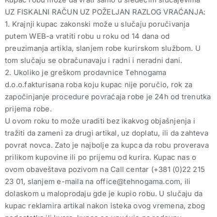
Pneumatski priključci
UZ FISKALNI RAČUN UZ POŽELJAN RAZLOG VRAĆANJA:
1. Krajnji kupac zakonski može u slučaju poručivanja
Rezerni delovi
putem WEB-a vratiti robu u roku od 14 dana od
preuzimanja artikla, slanjem robe kurirskom službom. U
tom slučaju se obračunavaju i radni i neradni dani.
2. Ukoliko je greškom prodavnice Tehnogama
d.o.o.fakturisana roba koju kupac nije poručio, rok za
započinjanje procedure povraćaja robe je 24h od trenutka
prijema robe.
U ovom roku to može uraditi bez ikakvog objašnjenja i
tražiti da zameni za drugi artikal, uz doplatu, ili da zahteva
povrat novca. Zato je najbolje za kupca da robu proverava
prilikom kupovine ili po prijemu od kurira. Kupac nas o
ovom obaveštava pozivom na Call centar (+381 (0)22 215
23 01, slanjem e-maila na office@tehnogama.com, ili
dolaskom u maloprodaju gde je kupio robu. U slučaju da
kupac reklamira artikal nakon isteka ovog vremena, zbog