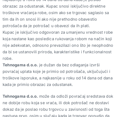
obrazac za odustanak. Kupac snosi isključivo direktne
troškove vraćanja robe, osim ako se trgovac saglasio sa
tim da ih on snosi ili ako nije prethodno obavestio
potrošača da je potrošač u obavezi da ih plati.
Kupac je isključivo odgovoran za umanjenu vrednost robe
koja nastane kao posledica rukovanja robom na način koji
nije adekvatan, odnosno prevazilazi ono što je neophodno
da bi se ustanovili priroda, karakteristike i funkcionalnost
robe.
Tehnogama d.o.o.
je dužan da bez odlaganja izvrši
povraćaj uplata koje je primio od potrošača, uključujući i
troškove isporuke, a najkasnije u roku od 14 dana od dana
kada je primio obrazac za odustanak.
Tehnogama d.o.o.
može da odloži povraćaj sredstava dok
ne dobije robu koja se vraća, ili dok potrošač ne dostavi
dokaz da je poslao robu trgovcu u zavisnosti od toga šta
nastupa prvo, osim u slučaju kada je trgovac ponudio da