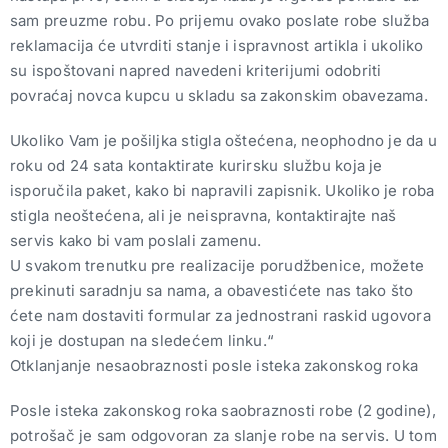
sam preuzme robu. Po prijemu ovako poslate robe služba
reklamacija će utvrditi stanje i ispravnost artikla i ukoliko
su ispoštovani napred navedeni kriterijumi odobriti
povraćaj novca kupcu u skladu sa zakonskim obavezama.
Ukoliko Vam je pošiljka stigla oštećena, neophodno je da u
roku od 24 sata kontaktirate kurirsku službu koja je
isporučila paket, kako bi napravili zapisnik. Ukoliko je roba
stigla neoštećena, ali je neispravna, kontaktirajte naš
servis kako bi vam poslali zamenu.
U svakom trenutku pre realizacije porudžbenice, možete
prekinuti saradnju sa nama, a obavestićete nas tako što
ćete nam dostaviti formular za jednostrani raskid ugovora
koji je dostupan na sledećem linku.“
Otklanjanje nesaobraznosti posle isteka zakonskog roka
Posle isteka zakonskog roka saobraznosti robe (2 godine),
potrošač je sam odgovoran za slanje robe na servis. U tom