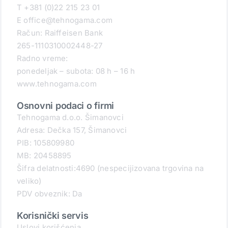
T +381 (0)22 215 23 01
E office@tehnogama.com
Račun: Raiffeisen Bank
265-1110310002448-27
Radno vreme:
ponedeljak – subota: 08 h – 16 h
www.tehnogama.com
Osnovni podaci o firmi
Tehnogama d.o.o. Šimanovci
Adresa: Dečka 157, Šimanovci
PIB: 105809980
MB: 20458895
Šifra delatnosti:4690 (nespecijizovana trgovina na
veliko)
PDV obveznik: Da
Korisnički servis
Uslovi korišćenja