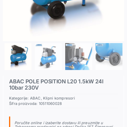
Pneumatski priključci
Rezerni delovi
ABAC POLE POSITION L20 1.5kW 24l
10bar 230V
Kategorije:
ABAC
,
Klipni kompresori
Šifra proizvoda:
10511060028
Poručite online i izaberite dostavu ili preuzmite u
Tehnogama prodavnici na adresi Dečka 157, Šimanovci