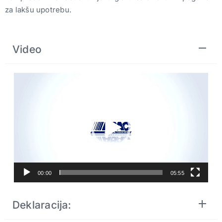
za lakšu upotrebu.
Video
Pregledač
video
zapisa
00:00
05:55
Deklaracija: