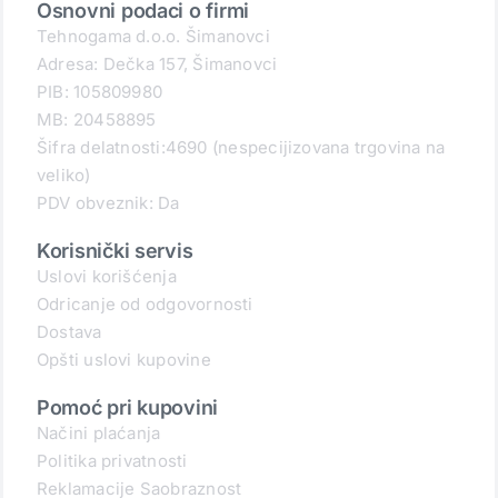
Osnovni podaci o firmi
Tehnogama d.o.o. Šimanovci
Adresa: Dečka 157, Šimanovci
PIB: 105809980
MB: 20458895
Šifra delatnosti:4690 (nespecijizovana trgovina na
veliko)
PDV obveznik: Da
Korisnički servis
Uslovi korišćenja
Odricanje od odgovornosti
Dostava
Opšti uslovi kupovine
Pomoć pri kupovini
Načini plaćanja
Politika privatnosti
Reklamacije Saobraznost