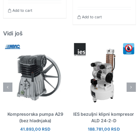
Add to cart
Add to cart
Vidi još
Kompresorska pumpa A29
IES bezuljni klipni kompresor
(bez hladnjaka)
ALD 24-2-D
41.893,00
RSD
188.781,00
RSD