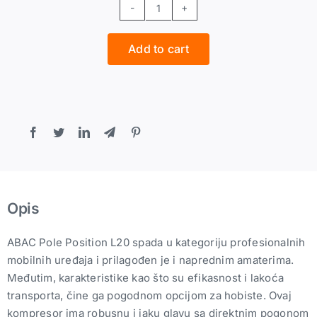
ABAC
POLE
Add to cart
POSITION
L20
1.5kW
24l
10bar
230V
quantity
Opis
ABAC Pole Position L20 spada u kategoriju profesionalnih
mobilnih uređaja i prilagođen je i naprednim amaterima.
Međutim, karakteristike kao što su efikasnost i lakoća
transporta, čine ga pogodnom opcijom za hobiste. Ovaj
kompresor ima robusnu i jaku glavu sa direktnim pogonom