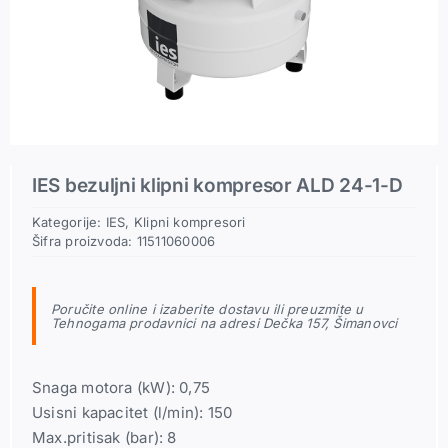
Pneumatski priključci
Rezerni delovi
IES bezuljni klipni kompresor ALD 24-1-D
Kategorije:
IES
,
Klipni kompresori
Šifra proizvoda:
11511060006
Poručite online i izaberite dostavu ili preuzmite u
Tehnogama prodavnici na adresi Dečka 157, Šimanovci
Snaga motora (kW): 0,75
Usisni kapacitet (l/min): 150
Max.pritisak (bar): 8