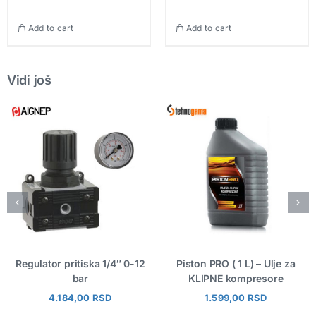
Add to cart
Add to cart
Vidi još
Regulator pritiska 1/4″ 0-12
Piston PRO ( 1 L) – Ulje za
bar
KLIPNE kompresore
4.184,00
RSD
1.599,00
RSD