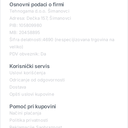
Osnovni podaci o firmi
Tehnogama d.o.o. Šimanovci
Adresa: Dečka 157, Šimanovci
PIB: 105809980
MB: 20458895
Šifra delatnosti:4690 (nespecijizovana trgovina na
veliko)
PDV obveznik: Da
Korisnički servis
Uslovi korišćenja
Odricanje od odgovornosti
Dostava
Opšti uslovi kupovine
Pomoć pri kupovini
Načini plaćanja
Politika privatnosti
Reklamacije Saobraznost