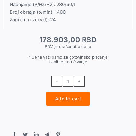
Napajanje (V/Hz/Hz): 230/50/1
Broj obrtaja (o/min): 1400
Zaprem rezerv.(l): 24
178.903,00
RSD
PDV je uračunat u cenu
* Cena važi samo za gotovinsko plaćanje
i online poručivanje
IES
bezuljni
Add to cart
klipni
kompresor
ALD
24-
1-