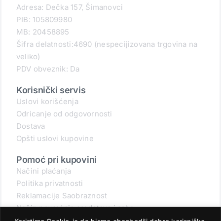
Adresa: Dečka 157, Šimanovci
PIB: 105809980
MB: 20458895
Šifra delatnosti:4690 (nespecijizovana trgovina na
veliko)
PDV obveznik: Da
Korisnički servis
Uslovi korišćenja
Odricanje od odgovornosti
Dostava
Opšti uslovi kupovine
Pomoć pri kupovini
Načini plaćanja
Politika privatnosti
Reklamacije Saobraznost
Način povraćaja sredstava i robe
Povraćaj robe