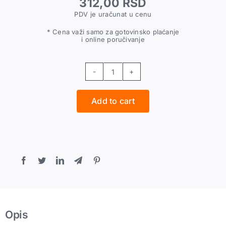
312,00
RSD
PDV je uračunat u cenu
* Cena važi samo za gotovinsko plaćanje
i online poručivanje
Ravni
konektor
Add to cart
za
PA
crevo
6
quantity
Opis