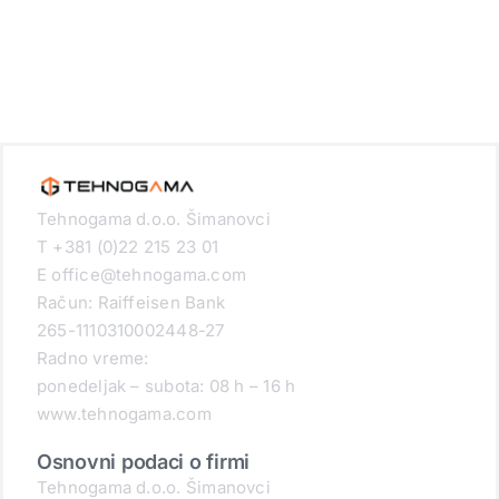
Tehnogama d.o.o. Šimanovci
T +381 (0)22 215 23 01
E office@tehnogama.com
Račun: Raiffeisen Bank
265-1110310002448-27
Radno vreme:
ponedeljak – subota: 08 h – 16 h
www.tehnogama.com
Osnovni podaci o firmi
Tehnogama d.o.o. Šimanovci