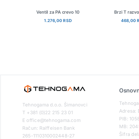
resor ALD
Ventil za PA crevo 10
Brzi T razv
1.276,00
RSD
468,00
Osnovni
Tehnoga
Tehnogama d.o.o. Šimanovci
Adresa: 
T +381 (0)22 215 23 01
PIB: 10
E office@tehnogama.com
MB: 204
Račun: Raiffeisen Bank
Šifra de
265-1110310002448-27