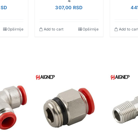
4
RSD
307,00
RSD
44
Opširnije
Add to cart
Opširnije
Add to car