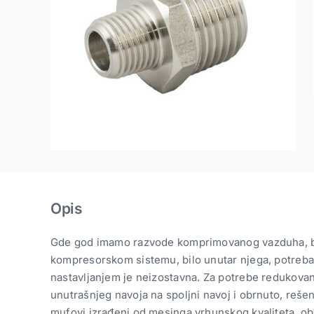
Opis
Gde god imamo razvode komprimovanog vazduha, 
kompresorskom sistemu, bilo unutar njega, potreba 
nastavljanjem je neizostavna. Za potrebe redukovanj
unutrašnjeg navoja na spoljni navoj i obrnuto, rešenj
mufovi izrađeni od mesinga vrhunskog kvaliteta, ob