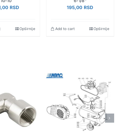
10-10
6-1/8“
1,00
RSD
195,00
RSD
t
Opširnije
Add to cart
Opširnije
Add