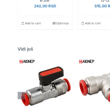
8-3/8“
12-12
242,00
RSD
515,00
širnije
Add to cart
Opširnije
Add to cart
Vidi još