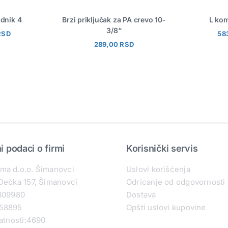
odnik 4
Brzi priključak za PA crevo 10-
L kom
3/8“
RSD
58
289,00
RSD
 podaci o firmi
Korisnički servis
ma d.o.o. Šimanovci
Uslovi korišćenja
Dečka 157, Šimanovci
Odricanje od odgovornosti
5809980
Dostava
58895
Opšti uslovi kupovine
latnosti:4690