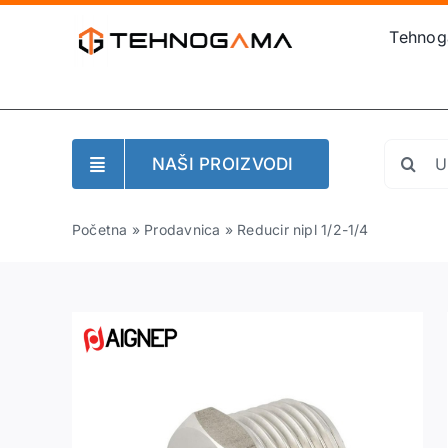
Skip
Tehno
to
content
Search
NAŠI PROIZVODI
for:
Početna
»
Prodavnica
»
Reducir nipl 1/2-1/4