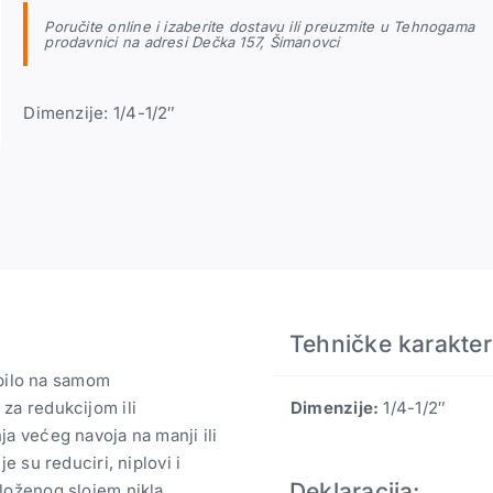
Poručite online i izaberite dostavu ili preuzmite u Tehnogama
prodavnici na adresi Dečka 157, Šimanovci
Dimenzije: 1/4-1/2″
Tehničke karakteri
bilo na samom
Dimenzije:
1/4-1/2″
za redukcijom ili
a većeg navoja na manji ili
e su reduciri, niplovi i
Deklaracija:
loženog slojem nikla.