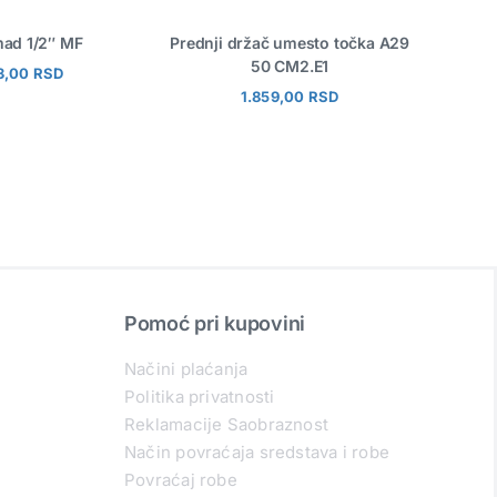
ad 1/2″ MF
Prednji držač umesto točka A29
ABAC 
50 CM2.E1
3,00
RSD
1.859,00
RSD
Pomoć pri kupovini
Načini plaćanja
Politika privatnosti
Reklamacije Saobraznost
Način povraćaja sredstava i robe
Povraćaj robe