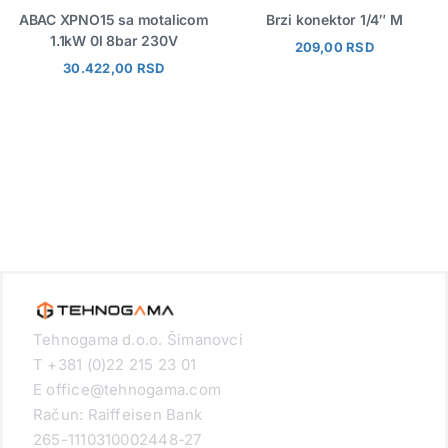
ABAC XPNO15 sa motalicom
Brzi konektor 1/4″ M
1.1kW 0l 8bar 230V
209,00
RSD
30.422,00
RSD
Tehnogama d.o.o. Šimanovci
T +381 (0)22 215 23 01
E office@tehnogama.com
Račun: Raiffeisen Bank
265-1110310002448-27