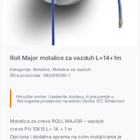
Pneumatski priključci
Rezerni delovi
Roll Major motalice za vazduh L=14+1m
Kategorije:
Motalice
,
Motalice za vazduh
Šifra proizvoda:
11631010010-1
Poručite online i izaberite dostavu ili preuzmite u
Tehnogama prodavnici na adresi Dečka 157, Šimanovci
Motalica za crevo ROLL MAJOR – vazduh
crevo PU 10X15 L= 14 + 1 m
Opciona i dodatna oprema na ovim motalicama je