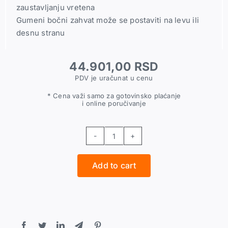
zaustavljanju vretena
Gumeni bočni zahvat može se postaviti na levu ili
desnu stranu
44.901,00
RSD
PDV je uračunat u cenu
* Cena važi samo za gotovinsko plaćanje
i online poručivanje
Ugaona
brusilice
Add to cart
125
Comp
PRO
quantity