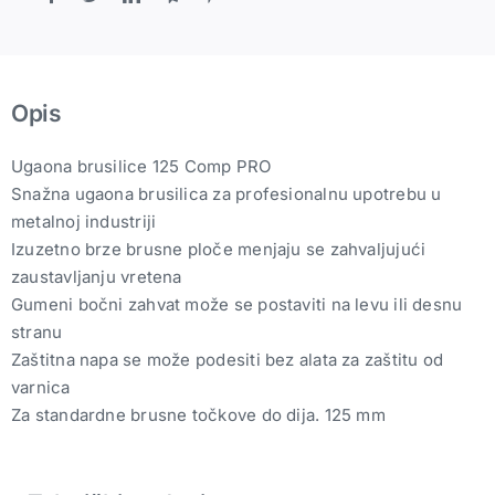
Opis
Ugaona brusilice 125 Comp PRO
Snažna ugaona brusilica za profesionalnu upotrebu u
metalnoj industriji
Izuzetno brze brusne ploče menjaju se zahvaljujući
zaustavljanju vretena
Gumeni bočni zahvat može se postaviti na levu ili desnu
stranu
Zaštitna napa se može podesiti bez alata za zaštitu od
varnica
Za standardne brusne točkove do dija. 125 mm