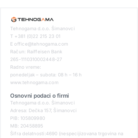
Tehnogama d.o.o. Šimanovci
T +381 (0)22 215 23 01
E office@tehnogama.com
Račun: Raiffeisen Bank
265-1110310002448-27
Radno vreme:
ponedeljak – subota: 08 h – 16 h
www.tehnogama.com
Osnovni podaci o firmi
Tehnogama d.o.o. Šimanovci
Adresa: Dečka 157, Šimanovci
PIB: 105809980
MB: 20458895
Šifra delatnosti:4690 (nespecijizovana trgovina na