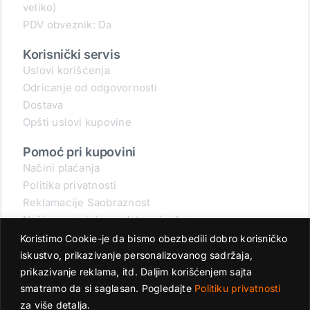
veliko)
PDV obveznik: Da
Korisnički servis
Uslovi korišćenja
Odricanje od odgovornosti
Dostava
Opšti uslovi kupovine
Pomoć pri kupovini
Načini plaćanja
Politika privatnosti
Reklamacije Saobraznost
Način povraćaja sredstava i robe
Povraćaj robe
Koristimo Cookie-je da bismo obezbedili dobro korisničko
Zaštita podataka
iskustvo, prikazivanje personalizovanog sadržaja,
Specifikacije i rokovi
prikazivanje reklama, itd. Daljim korišćenjem sajta
smatramo da si saglasan. Pogledajte
Politiku privatnosti
za više detalja.