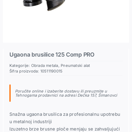
Pneumatski priključci
Rezerni delovi
Ugaona brusilice 125 Comp PRO
Kategorije:
Obrada metala
,
Pneumatski alat
Šifra proizvoda:
10511190015
Poručite online i izaberite dostavu ili preuzmite u
Tehnogama prodavnici na adresi Dečka 157, Šimanovci
Snažna ugaona brusilica za profesionalnu upotrebu
u metalnoj industriji
Izuzetno brze brusne ploče menjaju se zahvaljujući