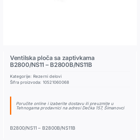
Pneumatski priključci
Rezerni delovi
Ventilska ploča sa zaptivkama
B2800/NS11 – B2800B/NS11B
Kategorije:
Rezerni delovi
Šifra proizvoda:
10521060068
Poručite online i izaberite dostavu ili preuzmite u
Tehnogama prodavnici na adresi Dečka 157, Šimanovci
B2800/NS11 – B2800B/NS11B