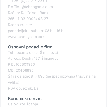
T +381 (0)22 215 23 01
E office@tehnogama.com
Račun: Raiffeisen Bank
265-1110310002448-27
Radno vreme:
ponedeljak – subota: 08 h – 16 h
www.tehnogama.com
Osnovni podaci o firmi
Tehnogama d.o.o. Šimanovci
Adresa: Dečka 157, Šimanovci
PIB: 105809980
MB: 20458895
Šifra delatnosti:4690 (nespecijizovana trgovina na
veliko)
PDV obveznik: Da
Korisnički servis
Uslovi korišćenja