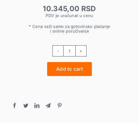
10.345,00
RSD
PDV je uračunat u cenu
* Cena važi samo za gotovinsko plaćanje
i online poručivanje
Ventilska
ploča
Add to cart
sa
zaptivkama
B2800/NS11
-
B2800B/NS11B
quantity