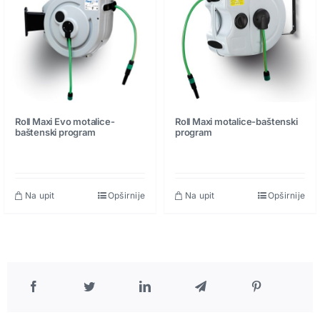
Pneumatski priključci
Rezerni delovi
Roll Maxi Evo motalice-
Roll Maxi motalice-baštenski
baštenski program
program
Na upit
Opširnije
Na upit
Opširnije