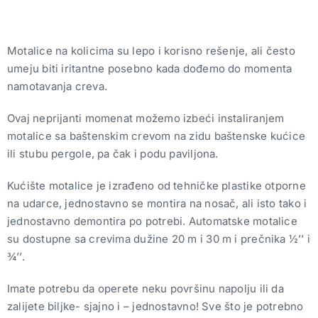
Motalice na kolicima su lepo i korisno rešenje, ali često
umeju biti iritantne posebno kada dođemo do momenta
namotavanja creva.
Ovaj neprijanti momenat možemo izbeći instaliranjem
motalice sa baštenskim crevom na zidu baštenske kućice
ili stubu pergole, pa čak i podu paviljona.
Kućište motalice je izrađeno od tehničke plastike otporne
na udarce, jednostavno se montira na nosač, ali isto tako i
jednostavno demontira po potrebi. Automatske motalice
su dostupne sa crevima dužine 20 m i 30 m i prečnika ½’’ i
¾’’.
Imate potrebu da operete neku površinu napolju ili da
zalijete biljke- sjajno i – jednostavno! Sve što je potrebno