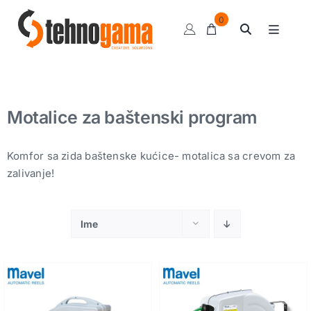
Skip
0
to
Toggle
content
Navigat
Klipni kompresori
Sušači
Motalice za baštenski program
Kompresorske pumpe
Pneumatski alat
Komfor sa zida baštenske kućice- motalica sa crevom za
zalivanje!
Ulja i sredstva
Motalice
Ime
Balanseri
Grejalice
Pripremne grupe