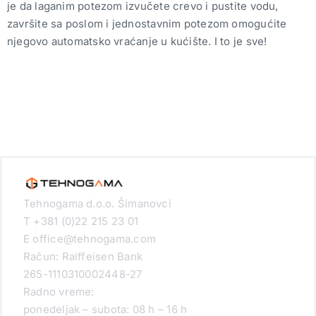
je da laganim potezom izvučete crevo i pustite vodu,
završite sa poslom i jednostavnim potezom omogućite
njegovo automatsko vraćanje u kućište. I to je sve!
Tehnogama d.o.o. Šimanovci
T +381 (0)22 215 23 01
E office@tehnogama.com
Račun: Raiffeisen Bank
265-1110310002448-27
Radno vreme:
ponedeljak – subota: 08 h – 16 h