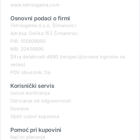
www.tehnogama.com
Osnovni podaci o firmi
Tehnogama d.o.o. Šimanovci
Adresa: Dečka 157, Šimanovci
PIB: 105809980
MB: 20458895
Šifra delatnosti:4690 (nespecijizovana trgovina na
veliko)
PDV obveznik: Da
Korisnički servis
Uslovi korišćenja
Odricanje od odgovornosti
Dostava
Opšti uslovi kupovine
Pomoć pri kupovini
Načini plaćanja