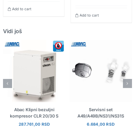
Add to cart
Add to cart
Vidi još
Abac Klipni bezuljni
Servisni set
kompresor CLR 20/30 S
A49/A49B/NS31/NS31S
287.761,00
RSD
6.684,00
RSD