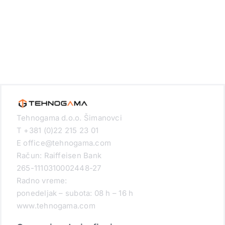
Tehnogama d.o.o. Šimanovci
T +381 (0)22 215 23 01
E office@tehnogama.com
Račun: Raiffeisen Bank
265-1110310002448-27
Radno vreme:
ponedeljak – subota: 08 h – 16 h
www.tehnogama.com