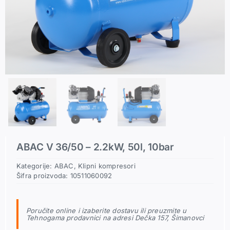
Pneumatski priključci
Rezerni delovi
ABAC V 36/50 – 2.2kW, 50l, 10bar
Kategorije:
ABAC
,
Klipni kompresori
Šifra proizvoda:
10511060092
Poručite online i izaberite dostavu ili preuzmite u
Tehnogama prodavnici na adresi Dečka 157, Šimanovci