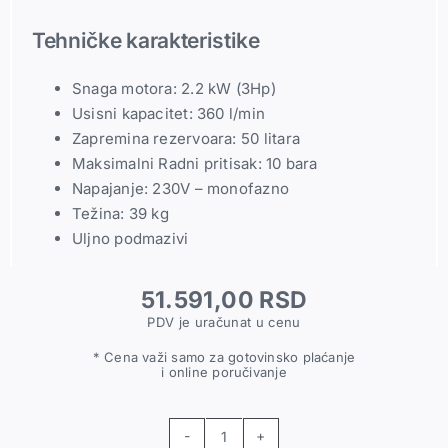
Tehničke karakteristike
Snaga motora: 2.2 kW (3Hp)
Usisni kapacitet: 360 l/min
Zapremina rezervoara: 50 litara
Maksimalni Radni pritisak: 10 bara
Napajanje: 230V – monofazno
Težina: 39 kg
Uljno podmazivi
51.591,00
RSD
PDV je uračunat u cenu
* Cena važi samo za gotovinsko plaćanje
i online poručivanje
ABAC