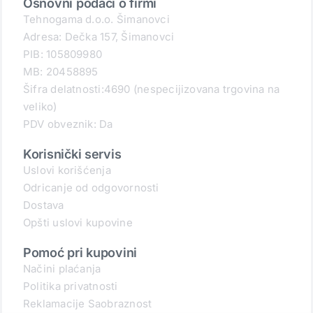
Osnovni podaci o firmi
Tehnogama d.o.o. Šimanovci
Adresa: Dečka 157, Šimanovci
PIB: 105809980
MB: 20458895
Šifra delatnosti:4690 (nespecijizovana trgovina na
veliko)
PDV obveznik: Da
Korisnički servis
Uslovi korišćenja
Odricanje od odgovornosti
Dostava
Opšti uslovi kupovine
Pomoć pri kupovini
Načini plaćanja
Politika privatnosti
Reklamacije Saobraznost