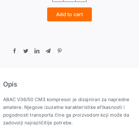
V
Add to cart
36/50
-
2.2kW,
50l,
10bar
quantity
Opis
ABAC V36/50 CM3 kompresor je dizajniran za napredne
amatere. Njegove izuzetne karakteristike efikasnosti i
pogodnosti transporta čine ga proizvodom koji može da
zadovolji najrazličitije potrebe.