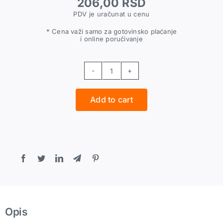
206,00
RSD
PDV je uračunat u cenu
* Cena važi samo za gotovinsko plaćanje
i online poručivanje
Brzi
priključak
Add to cart
za
PA
crevo
6-
1/4''
quantity
Opis