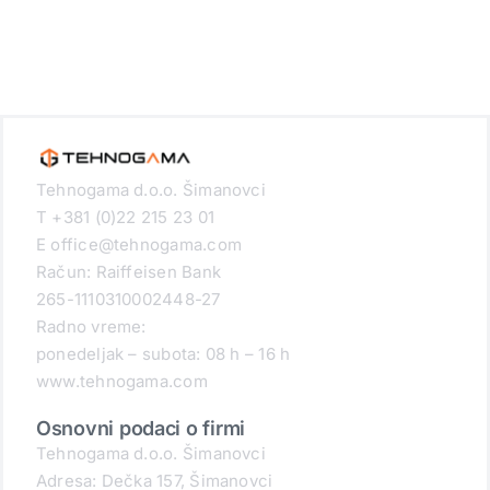
Tehnogama d.o.o. Šimanovci
T +381 (0)22 215 23 01
E office@tehnogama.com
Račun: Raiffeisen Bank
265-1110310002448-27
Radno vreme:
ponedeljak – subota: 08 h – 16 h
www.tehnogama.com
Osnovni podaci o firmi
Tehnogama d.o.o. Šimanovci
Adresa: Dečka 157, Šimanovci