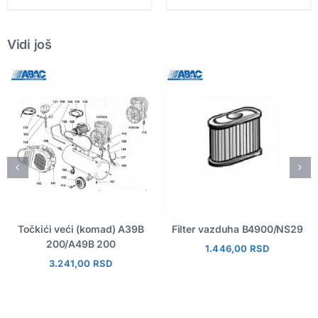
Vidi još
Točkići veći (komad) A39B
Filter vazduha B4900/NS29
200/A49B 200
1.446,00
RSD
3.241,00
RSD