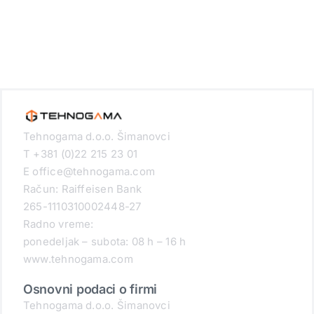
Tehnogama d.o.o. Šimanovci
T +381 (0)22 215 23 01
E office@tehnogama.com
Račun: Raiffeisen Bank
265-1110310002448-27
Radno vreme:
ponedeljak – subota: 08 h – 16 h
www.tehnogama.com
Osnovni podaci o firmi
Tehnogama d.o.o. Šimanovci