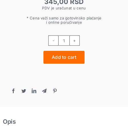
345,00
RSD
PDV je uračunat u cenu
* Cena važi samo za gotovinsko plaćanje
i online poručivanje
L
konektor
Add to cart
za
PA
crevo
6
quantity
Opis