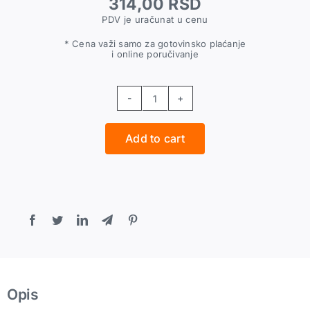
314,00
RSD
PDV je uračunat u cenu
* Cena važi samo za gotovinsko plaćanje
i online poručivanje
T
komad
Add to cart
1/4"
F
quantity
Opis