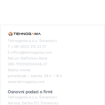
Tehnogama d.o.o. Šimanovci
T +381 (0)22 215 23 01
E office@tehnogama.com
Račun: Raiffeisen Bank
265-1110310002448-27
Radno vreme:
ponedeljak – subota: 08 h – 16 h
www.tehnogama.com
Osnovni podaci o firmi
Tehnogama d.o.o. Šimanovci
Adresa: Dečka 157, Šimanovci