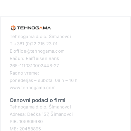
Tehnogama d.o.o. Šimanovci
T +381 (0)22 215 23 01
E office@tehnogama.com
Račun: Raiffeisen Bank
265-1110310002448-27
Radno vreme:
ponedeljak – subota: 08 h – 16 h
www.tehnogama.com
Osnovni podaci o firmi
Tehnogama d.o.o. Šimanovci
Adresa: Dečka 157, Šimanovci
PIB: 105809980
MB: 20458895