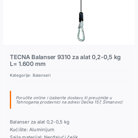
Pneumatski priključci
Rezerni delovi
TECNA Balanser 9310 za alat 0,2-0,5 kg
L= 1.600 mm
Kategorije:
Balanseri
Poručite online i izaberite dostavu ili preuzmite u
Tehnogama prodavnici na adresi Dečka 157, Šimanovci
Balanser za alat 0,2-0,5 kg
Kućište: Aluminijum
Sajla materijal: Nerđajući čelik